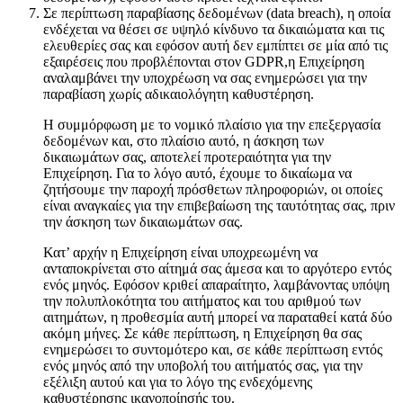
Σε περίπτωση παραβίασης δεδομένων (data breach), η οποία
ενδέχεται να θέσει σε υψηλό κίνδυνο τα δικαιώματα και τις
ελευθερίες σας και εφόσον αυτή δεν εμπίπτει σε μία από τις
εξαιρέσεις που προβλέπονται στον GDPR,η Επιχείρηση
αναλαμβάνει την υποχρέωση να σας ενημερώσει για την
παραβίαση χωρίς αδικαιολόγητη καθυστέρηση.
Η συμμόρφωση με το νομικό πλαίσιο για την επεξεργασία
δεδομένων και, στο πλαίσιο αυτό, η άσκηση των
δικαιωμάτων σας, αποτελεί προτεραιότητα για την
Επιχείρηση. Για το λόγο αυτό, έχουμε το δικαίωμα να
ζητήσουμε την παροχή πρόσθετων πληροφοριών, οι οποίες
είναι αναγκαίες για την επιβεβαίωση της ταυτότητας σας, πριν
την άσκηση των δικαιωμάτων σας.
Κατ’ αρχήν η Επιχείρηση είναι υποχρεωμένη να
ανταποκρίνεται στο αίτημά σας άμεσα και το αργότερο εντός
ενός μηνός. Εφόσον κριθεί απαραίτητο, λαμβάνοντας υπόψη
την πολυπλοκότητα του αιτήματος και του αριθμού των
αιτημάτων, η προθεσμία αυτή μπορεί να παραταθεί κατά δύο
ακόμη μήνες. Σε κάθε περίπτωση, η Επιχείρηση θα σας
ενημερώσει το συντομότερο και, σε κάθε περίπτωση εντός
ενός μηνός από την υποβολή του αιτήματός σας, για την
εξέλιξη αυτού και για το λόγο της ενδεχόμενης
καθυστέρησης ικανοποίησής του.