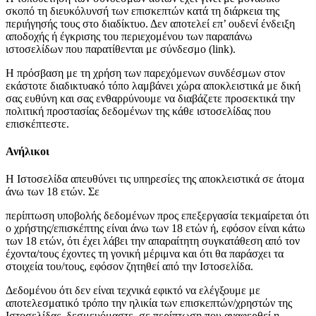
σκοπό τη διευκόλυνσή των επισκεπτών κατά τη διάρκεια της
περιήγησής τους στο διαδίκτυο. Δεν αποτελεί επ’ ουδενί ένδειξη
αποδοχής ή έγκρισης του περιεχομένου των παραπάνω
ιστοσελίδων που παρατίθενται με σύνδεσμο (link).
Η πρόσβαση με τη χρήση των παρεχόμενων συνδέσμων στον
εκάστοτε διαδικτυακό τόπο λαμβάνει χώρα αποκλειστικά με δική
σας ευθύνη και σας ενθαρρύνουμε να διαβάζετε προσεκτικά την
πολιτική προστασίας δεδομένων της κάθε ιστοσελίδας που
επισκέπτεστε.
Ανήλικοι
Η Ιστοσελίδα απευθύνει τις υπηρεσίες της αποκλειστικά σε άτομα
άνω των 18 ετών. Σε
περίπτωση υποβολής δεδομένων προς επεξεργασία τεκμαίρεται ότι
ο χρήστης/επισκέπτης είναι άνω των 18 ετών ή, εφόσον είναι κάτω
των 18 ετών, ότι έχει λάβει την απαραίτητη συγκατάθεση από τον
έχοντα/τους έχοντες τη γονική μέριμνα και ότι θα παράσχει τα
στοιχεία του/τους, εφόσον ζητηθεί από την Ιστοσελίδα.
Δεδομένου ότι δεν είναι τεχνικά εφικτό να ελέγξουμε με
αποτελεσματικό τρόπο την ηλικία των επισκεπτών/χρηστών της
Ιστοσελίδας, δεσμευόμαστε, σε περίπτωση που αναφερθεί η