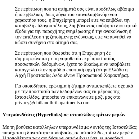
Σε περίπτωση που τα αιτήματά σας είναι προδήλως αβάσιμα
ή υπερβολικά, ιδίως λόγω του επαναλαμβανόμενου
χαρακτήρα τους, η Επιχείρηση μπορεί είτε να επιβάλει την
καταβολή εύλογου τέλους, λαμβάνοντας υπόψη τα διοικητικά
έξοδα για την παροχή της ενημέρωσης ή την ανακοίνωση ή
την εκτέλεση της ζητούμενης ενέργειας, είτε να αρνηθεί να
δώσει συνέχεια στο αίτημά σας.
Σε περίπτωση που θεωρείτε ότι η Επιχείρηση δε
συμμορφώνεται με τη νομοθεσία περί προστασίας
προσωπικών δεδομένων, έχετε το δικαίωμα να υποβάλετε
καταγγελία στην αρμόδια εποπτική αρχή (στην Ελλάδα η
Αρχή Προστασίας Δεδομένων Προσωπικού Χαρακτήρα).
Για οποιοδήποτε ερώτημα ή ζήτημα αντιμετωπίζετε σχετικά
με την προστασία των δεδομένων σας εκ μέρους της
Ιστοσελίδας, μπορείτε να επικοινωνείτε μαζί μας στο
privacy@chillandthrillapartments.com
Υπερσυνδέσεις (Hyperlinks) σε ιστοσελίδες τρίτων μερών
Με τη βοήθεια κατάλληλων υπερσυνδέσμων εντός της Ιστοσελίδας
παρέχεται η δυνατότητα πρόσβασης σε ιστοσελίδες τρίτων μερών.
Η τοποθέτηση των συνδέσμων αυτών έχει γίνει με μοναδικό