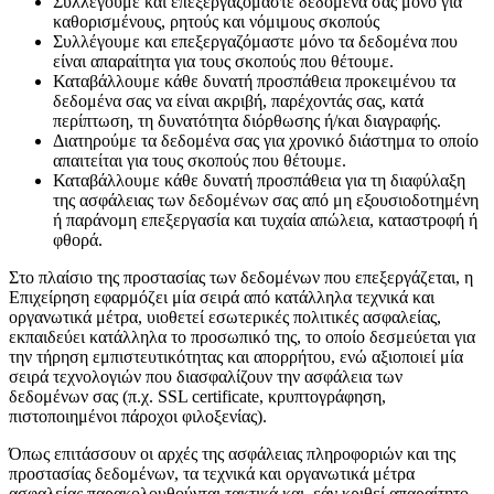
Συλλέγουμε και επεξεργαζόμαστε δεδομένα σας μόνο για
καθορισμένους, ρητούς και νόμιμους σκοπούς
Συλλέγουμε και επεξεργαζόμαστε μόνο τα δεδομένα που
είναι απαραίτητα για τους σκοπούς που θέτουμε.
Καταβάλλουμε κάθε δυνατή προσπάθεια προκειμένου τα
δεδομένα σας να είναι ακριβή, παρέχοντάς σας, κατά
περίπτωση, τη δυνατότητα διόρθωσης ή/και διαγραφής.
Διατηρούμε τα δεδομένα σας για χρονικό διάστημα το οποίο
απαιτείται για τους σκοπούς που θέτουμε.
Καταβάλλουμε κάθε δυνατή προσπάθεια για τη διαφύλαξη
της ασφάλειας των δεδομένων σας από μη εξουσιοδοτημένη
ή παράνομη επεξεργασία και τυχαία απώλεια, καταστροφή ή
φθορά.
Στο πλαίσιο της προστασίας των δεδομένων που επεξεργάζεται, η
Επιχείρηση εφαρμόζει μία σειρά από κατάλληλα τεχνικά και
οργανωτικά μέτρα, υιοθετεί εσωτερικές πολιτικές ασφαλείας,
εκπαιδεύει κατάλληλα το προσωπικό της, το οποίο δεσμεύεται για
την τήρηση εμπιστευτικότητας και απορρήτου, ενώ αξιοποιεί μία
σειρά τεχνολογιών που διασφαλίζουν την ασφάλεια των
δεδομένων σας (π.χ. SSL certificate, κρυπτογράφηση,
πιστοποιημένοι πάροχοι φιλοξενίας).
Όπως επιτάσσουν οι αρχές της ασφάλειας πληροφοριών και της
προστασίας δεδομένων, τα τεχνικά και οργανωτικά μέτρα
ασφαλείας παρακολουθούνται τακτικά και, εάν κριθεί απαραίτητο,