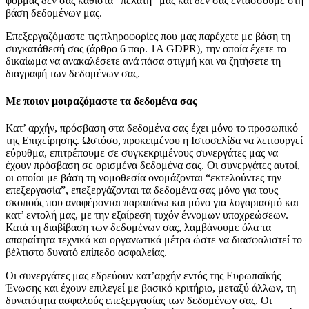
φόρμας δεν σας καθιστά “πελάτη” μας και δεν σας εντάσσουμε στη
βάση δεδομένων μας.
Επεξεργαζόμαστε τις πληροφορίες που μας παρέχετε με βάση τη
συγκατάθεσή σας (άρθρο 6 παρ. 1Α GDPR), την οποία έχετε το
δικαίωμα να ανακαλέσετε ανά πάσα στιγμή και να ζητήσετε τη
διαγραφή των δεδομένων σας.
Με ποιον μοιραζόμαστε τα δεδομένα σας
Κατ’ αρχήν, πρόσβαση στα δεδομένα σας έχει μόνο το προσωπικό
της Επιχείρησης. Ωστόσο, προκειμένου η Ιστοσελίδα να λειτουργεί
εύρυθμα, επιτρέπουμε σε συγκεκριμένους συνεργάτες μας να
έχουν πρόσβαση σε ορισμένα δεδομένα σας. Οι συνεργάτες αυτοί,
οι οποίοι με βάση τη νομοθεσία ονομάζονται “εκτελούντες την
επεξεργασία”, επεξεργάζονται τα δεδομένα σας μόνο για τους
σκοπούς που αναφέρονται παραπάνω και μόνο για λογαριασμό και
κατ’ εντολή μας, με την εξαίρεση τυχόν έννομων υποχρεώσεων.
Κατά τη διαβίβαση των δεδομένων σας, λαμβάνουμε όλα τα
απαραίτητα τεχνικά και οργανωτικά μέτρα ώστε να διασφαλιστεί το
βέλτιστο δυνατό επίπεδο ασφαλείας.
Οι συνεργάτες μας εδρεύουν κατ’αρχήν εντός της Ευρωπαϊκής
Ένωσης και έχουν επιλεγεί με βασικό κριτήριο, μεταξύ άλλων, τη
δυνατότητα ασφαλούς επεξεργασίας των δεδομένων σας. Οι