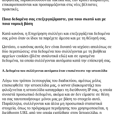
επικαιροποιούνται και προσαρμόζονται στις νέες βέλτιστες
πρακτικές.
Ποια δεδομένα σας επεξεργαζόμαστε, για ποιο σκοπό και με
ποια νομική βάση
Κατά κανόνα, η Επιχείρηση συλλέγει και επεξεργάζεται δεδομένα
σας μόνο όταν οι ίδιοι τα παρέχετε άμεσα και με τη θέλησή σας.
Ωστόσο, ο κανόνας αυτός δεν είναι δυνατό να ισχύσει απολύτως σε
δύο περιπτώσεις: στα δεδομένα που συλλέγονται με τη βοήθεια
αρχείων cookies (βλέπε αναλυτικά εδώ) και σε ορισμένα
δεδομένα, τα οποία συλλέγονται αυτόματα κατά την επίσκεψή σας.
Α. Δεδομένα που συλλέγονται αυτόματα όταν επισκέπτεστε την ιστοσελίδα
Λόγω του τρόπου λειτουργίας του διαδικτύου, αμέσως μόλις
επισκεφθείτε την ιστοσελίδα μας, ο server (διακομιστής) που
φιλοξενείται η ιστοσελίδα καταγράφει τη διεύθυνση IP σας, η οποία
συνιστά προσωπικό δεδομένο, ακόμα και αν δεν είμαστε σε θέση
να σας ταυτοποιήσουμε μόνοι μας με βάση το στοιχείο αυτό.
Παράλληλα, συλλέγονται και άλλα μη προσωπικά στατιστικά
στοιχεία, όπως το πρόγραμμα περιήγησης που χρησιμοποιείται, η
διεύθυνση URL από την οποία εισήλθατε στην Ιστοσελίδα, η