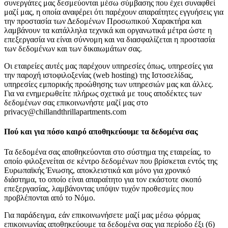
συνεργάτες μας δεσμεύονται μέσω σύμβασης που έχει συναφθεί
μαζί μας, η οποία αναφέρει ότι παρέχουν απαραίτητες εγγυήσεις για
την προστασία των Δεδομένων Προσωπικού Χαρακτήρα και
λαμβάνουν τα κατάλληλα τεχνικά και οργανωτικά μέτρα ώστε η
επεξεργασία να είναι σύννομη και να διασφαλίζεται η προστασία
των δεδομένων και των δικαιωμάτων σας.
Οι εταιρείες αυτές μας παρέχουν υπηρεσίες όπως, υπηρεσίες για
την παροχή ιστοφιλοξενίας (web hosting) της Ιστοσελίδας,
υπηρεσίες εμπορικής προώθησης των υπηρεσιών μας και άλλες.
Για να ενημερωθείτε πλήρως σχετικά με τους αποδέκτες των
δεδομένων σας επικοινωνήστε μαζί μας στο
privacy@chillandthrillapartments.com
Πού και για πόσο καιρό αποθηκεύουμε τα δεδομένα σας
Τα δεδομένα σας αποθηκεύονται στο σύστημα της εταιρείας, το
οποίο φιλοξενείται σε κέντρο δεδομένων που βρίσκεται εντός της
Ευρωπαϊκής Ένωσης, αποκλειστικά και μόνο για χρονικό
διάστημα, το οποίο είναι απαραίτητο για τον εκάστοτε σκοπό
επεξεργασίας, λαμβάνοντας υπόψιν τυχόν προθεσμίες που
προβλέπονται από το Νόμο.
Για παράδειγμα, εάν επικοινωνήσετε μαζί μας μέσω φόρμας
επικοινωνίας αποθηκεύουμε τα δεδομένα σας για περίοδο έξι (6)