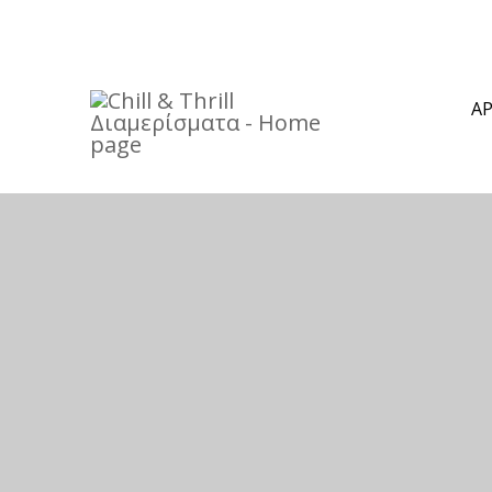



ΑΡ