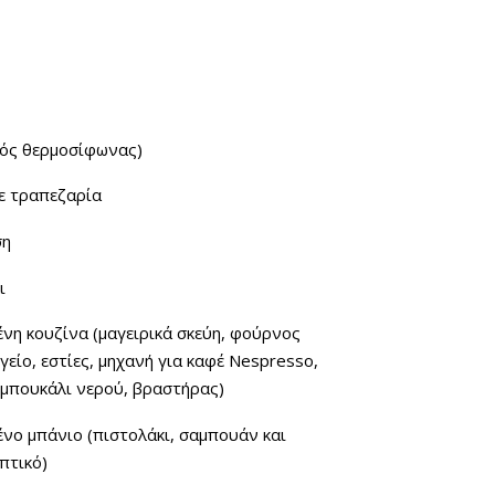
κός θερμοσίφωνας)
ε τραπεζαρία
ση
ι
νη κουζίνα (μαγειρικά σκεύη, φούρνος
είο, εστίες, μηχανή για καφέ Nespresso,
 μπουκάλι νερού, βραστήρας)
νο μπάνιο (πιστολάκι, σαμπουάν και
πτικό)