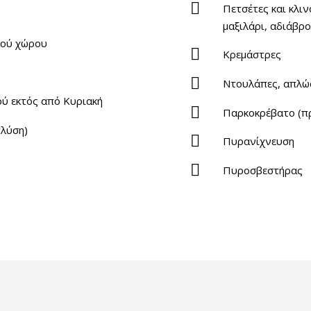
Πετσέτες και κλι
μαξιλάρι, αδιάβρ
κού χώρου
Κρεμάστρες
Ντουλάπες, απλώ
ού εκτός από Κυριακή
Παρκοκρέβατο (πρ
πλύση)
Πυρανίχνευση
Πυροσβεστήρας